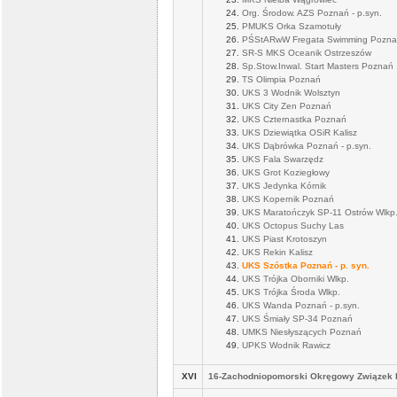
Org. Środow. AZS Poznań - p.syn.
PMUKS Orka Szamotuły
PŚStARwW Fregata Swimming Pozn
SR-S MKS Oceanik Ostrzeszów
Sp.Stow.Inwal. Start Masters Poznań
TS Olimpia Poznań
UKS 3 Wodnik Wolsztyn
UKS City Zen Poznań
UKS Czternastka Poznań
UKS Dziewiątka OSiR Kalisz
UKS Dąbrówka Poznań - p.syn.
UKS Fala Swarzędz
UKS Grot Koziegłowy
UKS Jedynka Kórnik
UKS Kopernik Poznań
UKS Maratończyk SP-11 Ostrów Wlkp
UKS Octopus Suchy Las
UKS Piast Krotoszyn
UKS Rekin Kalisz
UKS Szóstka Poznań - p. syn.
UKS Trójka Oborniki Wlkp.
UKS Trójka Środa Wlkp.
UKS Wanda Poznań - p.syn.
UKS Śmiały SP-34 Poznań
UMKS Niesłyszących Poznań
UPKS Wodnik Rawicz
XVI
16-Zachodniopomorski Okręgowy Związek 