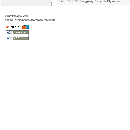
XVII
17-PZP Okręgowy Związek Pływacki
Copyright © 2004–2005
Komisja Pływania Polskiego Związku Pływackiego