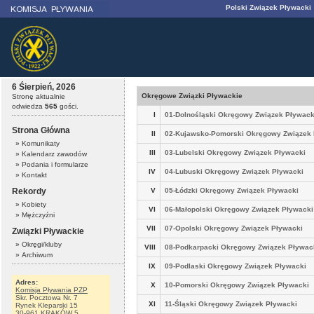
Polski Związek Pływacki
6 Śierpień, 2026
Okręgowe Związki Pływackie
Stronę aktualnie
odwiedza
565
gości.
I
01-Dolnośląski Okręgowy Związek Pływack
Strona Główna
II
02-Kujawsko-Pomorski Okręgowy Związek 
» Komunikaty
III
03-Lubelski Okręgowy Związek Pływacki
» Kalendarz zawodów
» Podania i formularze
IV
04-Lubuski Okręgowy Związek Pływacki
» Kontakt
Rekordy
V
05-Łódzki Okręgowy Związek Pływacki
» Kobiety
VI
06-Małopolski Okręgowy Związek Pływacki
» Mężczyźni
VII
07-Opolski Okręgowy Związek Pływacki
Związki Pływackie
» Okręgi/kluby
VIII
08-Podkarpacki Okręgowy Związek Pływac
» Archiwum
IX
09-Podlaski Okręgowy Związek Pływacki
Adres:
X
10-Pomorski Okręgowy Związek Pływacki
Komisja Pływania PZP
Skr. Pocztowa Nr. 7
XI
11-Śląski Okręgowy Związek Pływacki
Rynek Kleparski 15
30-961 KRAKÓW 5