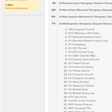
XII
12-Świętokrzyski Okręgowy Związek Pływa
e-Mail:
komisja@kppzp.pl
XIII
13-Warmińsko-Mazurski Okręgowy Związek
XIV
14-Warszawsko-Mazowiecki Okręgowy Zwi
XV
15-Wielkopolski Okręgowy Związek Pływac
IUKS Jedynka Poznań
KKS Włókniarz 1925 Kalisz
KP Astromal Akwawit Leszno
KP Astromal Akwawit Leszno p.syn.
KP Koziegłowy
KS AZS Poznań
KS AZS Poznań p.syn.
KS Delfin Oborniki Wlkp.
KS Extreme Team Oborniki
KS Frajda Poznań
KS Krotosz Krotoszyn
KS Pirania Jarocin
KS Posnania Poznań
KS Przygoda Chodzież
KS Warta Poznań
KS Waterpolo Poznań
KS Wodnik Śrem
KS Wodnik Śrem p.syn
KTP Iskra Konin
KU AZS U.A.M. Poznań
MKP Kontra Gniezno
MKP Szuwarek Piła
MKS Nielba Wągrowiec